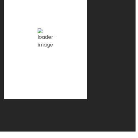
24
°C
Clear Sky
Ráfagas de viento:
4 mph
Clouds:
0%
Visibilidad:
10 km
Amanecer:
7:21 am
Atardecer:
9:13 pm
41 %
1018 mb
2 mph
Weather from OpenWeatherMap