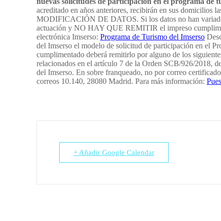
nuevas solicitudes de participación en el programa de 
acreditado en años anteriores, recibirán en sus domicilio
MODIFICACIÓN DE DATOS. Si los datos no han variado y s
actuación y NO HAY QUE REMITIR el impreso cumplimentad
electrónica Imserso:
Programa de Turismo del Imserso
Desc
del Imserso el modelo de solicitud de participación en el
cumplimentado deberá remitirlo por alguno de los siguientes 
relacionados en el artículo 7 de la Orden SCB/926/2018, de
del Imserso. En sobre franqueado, no por correo certificado
correos 10.140, 28080 Madrid. Para más información:
Pues
+ Añadir Google Calendar