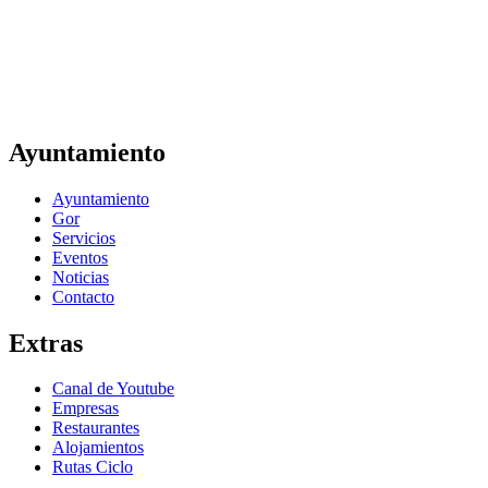
Plaza Mayor, 1 Gor, Granada
Tlfno: 958 68 20 01 ayuntamientogor@hotmail.com
Ayuntamiento
Ayuntamiento
Gor
Servicios
Eventos
Noticias
Contacto
Extras
Canal de Youtube
Empresas
Restaurantes
Alojamientos
Rutas Ciclo