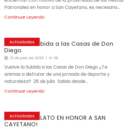
encierros! Con motivo de la proximidad de las Fiestas
Patronales en honor a San Cayetano, es necesario...
Continuar Leyendo
Actividades
Vuelve la Subida a las Casas de Don
Diego
21 de julio de 2026
/
116
Vuelve la Subida a las Casas de Don Diego ¿Te
animas a disfrutar de una jornada de deporte y
naturaleza? 26 de julio Salida desde...
Continuar Leyendo
Actividades
¡TIRADA AL PLATO EN HONOR A SAN
CAYETANO!