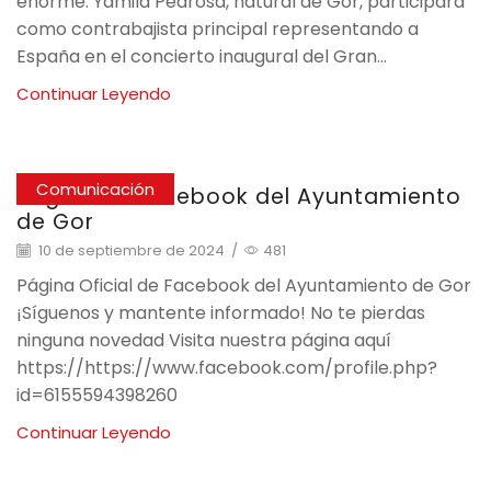
enorme: Yamila Pedrosa, natural de Gor, participará
como contrabajista principal representando a
España en el concierto inaugural del Gran...
Continuar Leyendo
Comunicación
Página de facebook del Ayuntamiento
de Gor
10 de septiembre de 2024
/
481
Página Oficial de Facebook del Ayuntamiento de Gor
¡Síguenos y mantente informado! No te pierdas
ninguna novedad Visita nuestra página aquí
https://https://www.facebook.com/profile.php?
id=6155594398260
Continuar Leyendo