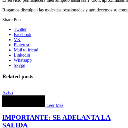
El servicio permanecerá interrumpido hasta las 14:00h, aproximadame
Rogamos disculpen las molestias ocasionadas y agradecemos su compre
Share Post
Twitter
Facebook
VK
Pinterest
Mail to friend
Linkedin
Whatsapp
Skype
Related posts
Aviso
Leer Más
IMPORTANTE: SE ADELANTA LA
SALIDA