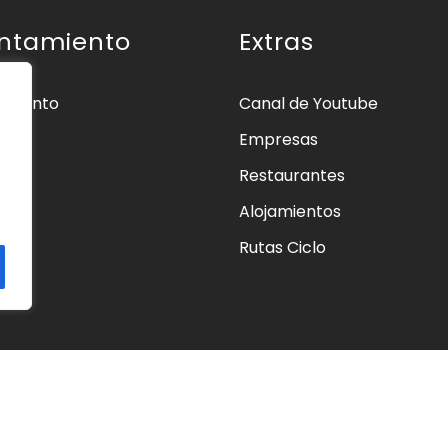
ntamiento
Extras
amiento
Canal de Youtube
Empresas
ios
Restaurantes
os
Alojamientos
as
Rutas Ciclo
cto