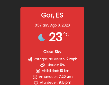
Gor, ES
3:57 am,
Ago 6, 2026
23
°C
Clear Sky
Ráfagas de viento:
2 mph
Clouds:
0%
Visibilidad:
10 km
Amanecer:
7:20 am
Atardecer:
9:15 pm
40 %
1019 mb
2 mph
Weather from OpenWeatherMap