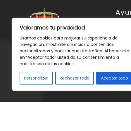
Ayu
Valoramos tu privacidad
Ayunt
Usamos cookies para mejorar su experiencia de
Gor
navegación, mostrarle anuncios o contenidos
personalizados y analizar nuestro tráfico. Al hacer clic
Servic
en “Aceptar todo” usted da su consentimiento a
Event
Plaza Mayor, 1 Gor, Granada
nuestro uso de las cookies.
Notici
Tlfno: 958 68 20 01
Personalizar
Rechazar todo
Aceptar todo
Conta
ayuntamientogor@hotmail.com