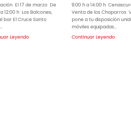
zación El 17 de marzo De
9:00 h a 14:00 h Cenascur
 a 12:00 h Los Balcones,
Venta de los Chaparros 
al bar El Cruce Santo
pone a tu disposición uni
..
móviles equipadas...
nuar Leyendo
Continuar Leyendo