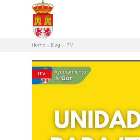
Home
Blog
ITV
ITV