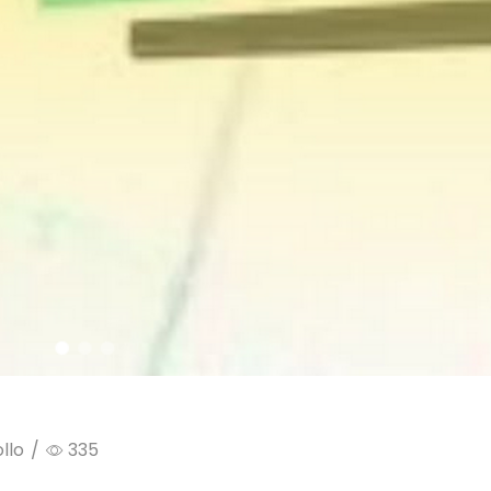
llo
/
335