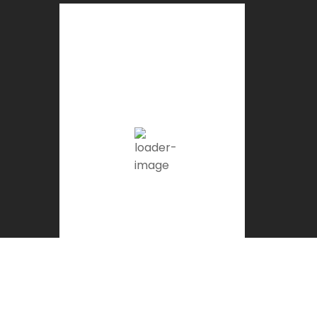
Gor, ES
12:56 pm,
Ago 8, 2026
30
°C
Clear Sky
Ráfagas de viento:
11 mph
Clouds:
0%
Visibilidad:
10 km
Amanecer:
7:21 am
Atardecer:
9:13 pm
23 %
1016 mb
1 mph
Weather from OpenWeatherMap