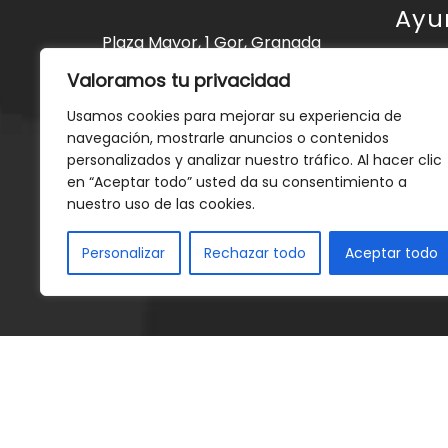
Ayu
Plaza Mayor, 1 Gor, Granada
Valoramos tu privacidad
Ayunt
Tlfno: 958 68 20 01
ayuntamientogor@hotmail.com
Gor
Usamos cookies para mejorar su experiencia de
navegación, mostrarle anuncios o contenidos
Servic
personalizados y analizar nuestro tráfico. Al hacer clic
en “Aceptar todo” usted da su consentimiento a
Event
nuestro uso de las cookies.
Notici
Personalizar
Rechazar todo
Aceptar todo
Conta