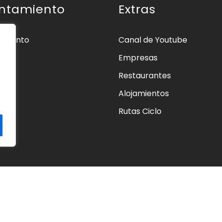
ntamiento
Extras
amiento
Canal de Youtube
Empresas
ios
Restaurantes
os
Alojamientos
as
Rutas Ciclo
cto