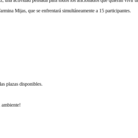
 una actividad pensada para todos los aficionados que quieran vivir una
armina Mijas, que se enfrentará simultáneamente a 15 participantes.
las plazas disponibles.
n ambiente!