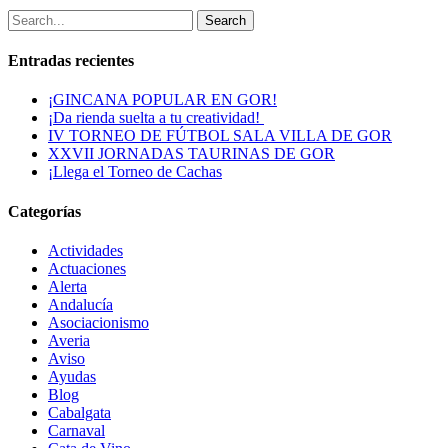
Search
Entradas recientes
¡GINCANA POPULAR EN GOR!
¡Da rienda suelta a tu creatividad!
IV TORNEO DE FÚTBOL SALA VILLA DE GOR
XXVII JORNADAS TAURINAS DE GOR
¡Llega el Torneo de Cachas
Categorías
Actividades
Actuaciones
Alerta
Andalucía
Asociacionismo
Averia
Aviso
Ayudas
Blog
Cabalgata
Carnaval