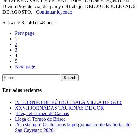
NOVENA A SAN CAYETANO Patrón de Gor, Abogado de la
Divina Providencia, del pan y del trabajo DEL 29 DE JULIO AL 6
DE AGOSTO...
Continuar leyendo
Showing 31–40 of 49 posts
Prev page
1
2
3
4
5
Next page
Search
Entradas recientes
IV TORNEO DE FÚTBOL SALA VILLA DE GOR
XXVII JORNADAS TAURINAS DE GOR
¡Llega el Torneo de Cachas
Llega el Torneo de Brisca
¡Ya está aquí! Os dejamos la programación de las fiestas de
San Cayetano 2026.