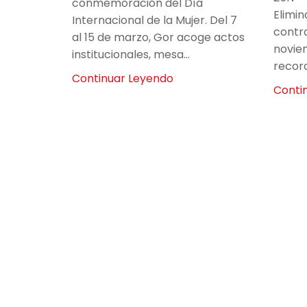
conmemoración del Día
Elimin
Internacional de la Mujer. Del 7
contra
al 15 de marzo, Gor acoge actos
novie
institucionales, mesa...
record
Continuar Leyendo
Conti