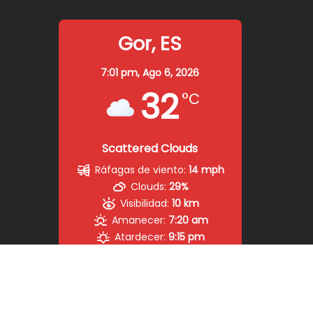
Gor, ES
7:01 pm,
Ago 6, 2026
32
°C
Scattered Clouds
Ráfagas de viento:
14 mph
Clouds:
29%
Visibilidad:
10 km
Amanecer:
7:20 am
Atardecer:
9:15 pm
19 %
1016 mb
7 mph
Weather from OpenWeatherMap