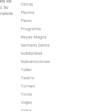
das las
8 de marzo
Obras
o. Su
Continuar Leyendo
Piscina
erancia
Pleno
Programa
Reyes Magos
Semana Santa
Solidaridad
Subvenvciones
Taller
Teatro
Torneo
Toros
Viajes
Visita