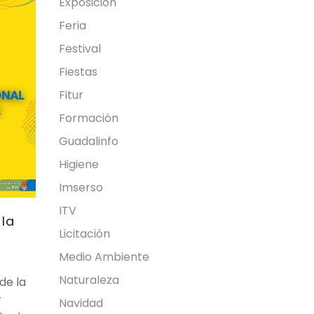
Exposición
Feria
Festival
Fiestas
Fitur
Formación
Guadalinfo
Higiene
Imserso
ITV
 la
8 de marzo, Día
Licitación
Internacional de la Mujer
17 de febrero de 2025
Medio Ambiente
Naturaleza
de la
8 de marzo, Día Internacional
r
de la Mujer 22 de febrero, 5, 6 y
Navidad