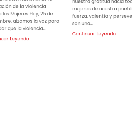
nuestra gratitud hacia to
ación de la Violencia
mujeres de nuestra puebl
 las Mujeres Hoy, 25 de
fuerza, valentía y persev
mbre, alzamos la voz para
son una...
ar que la violencia...
Continuar Leyendo
nuar Leyendo