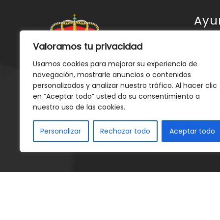
Ayu
Valoramos tu privacidad
Ayunt
Usamos cookies para mejorar su experiencia de
Gor
navegación, mostrarle anuncios o contenidos
personalizados y analizar nuestro tráfico. Al hacer clic
Servic
en “Aceptar todo” usted da su consentimiento a
Event
Plaza Mayor, 1 Gor, Granada
nuestro uso de las cookies.
Notici
Tlfno: 958 68 20 01
Personalizar
Rechazar todo
Aceptar todo
Conta
ayuntamientogor@hotmail.com