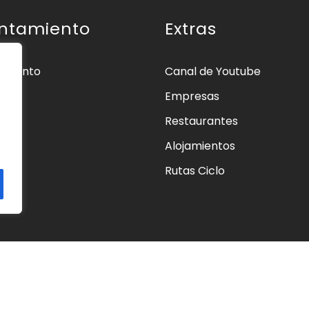
ntamiento
Extras
amiento
Canal de Youtube
Empresas
ios
Restaurantes
os
Alojamientos
as
Rutas Ciclo
cto