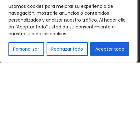
Usamos cookies para mejorar su experiencia de
Alojamientos
navegación, mostrarle anuncios o contenidos
Rutas Ciclo
personalizados y analizar nuestro tráfico. Al hacer clic
en “Aceptar todo” usted da su consentimiento a
nuestro uso de las cookies.
Gor, ES
Personalizar
Rechazar todo
Aceptar todo
12:25 pm,
Ago 6, 2026
27
°C
Clear Sky
Ráfagas de viento:
3 mph
Clouds:
0%
Visibilidad:
10 km
Amanecer:
7:20 am
Atardecer:
9:15 pm