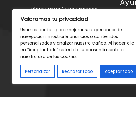
Ayu
Plaza Mayor, 1 Gor, Granada
Valoramos tu privacidad
Ayunt
Tlfno: 958 68 20 01
Usamos cookies para mejorar su experiencia de
ayuntamientogor@hotmail.com
Gor
navegación, mostrarle anuncios o contenidos
Servic
personalizados y analizar nuestro tráfico. Al hacer clic
en “Aceptar todo” usted da su consentimiento a
Event
nuestro uso de las cookies.
Notici
Personalizar
Rechazar todo
Aceptar todo
Conta