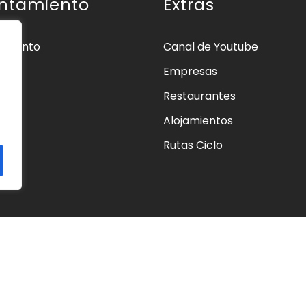
ntamiento
Extras
amiento
Canal de Youtube
Empresas
ios
Restaurantes
os
Alojamientos
as
Rutas Ciclo
cto