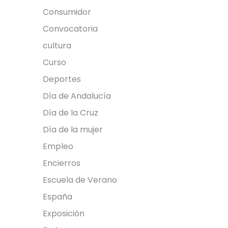
y tradición...
próximas 
Consumidor
Continuar Leyendo
honor a S
Convocatoria
personas 
cultura
interesada
Curso
Continua
Deportes
Día de Andalucía
Día de la Cruz
Día de la mujer
Empleo
Encierros
Escuela de Verano
España
Exposición