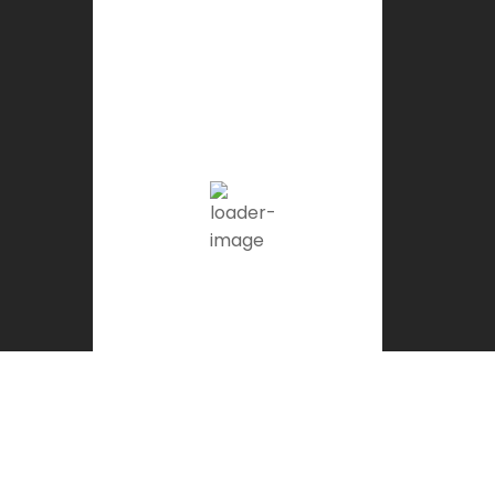
Gor, ES
5:01 pm,
Ago 6, 2026
32
°C
Few Clouds
Ráfagas de viento:
12 mph
Clouds:
21%
Visibilidad:
10 km
Amanecer:
7:20 am
Atardecer:
9:15 pm
18 %
1016 mb
6 mph
Weather from OpenWeatherMap